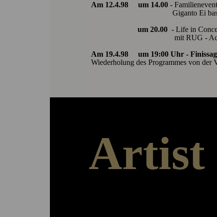
Am 12.4.98 um 14.00
- Familienevent
Giganto Ei basteln mi
um 20.00
- Life in Conc
mit RUG - Acape
Am 19.4.98 um 19:00 Uhr - Finissag
Wiederholung des Programmes von der 
Artist
Arbeiten – Ausstellen – Austauschen
Das ‚Herzstück‘ der Stiftungsarbeit bildet