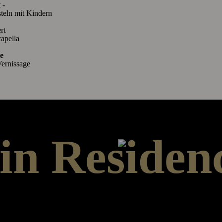
 -
t Kindern
ert
lla
e
Vernissage
 in Residen
 das Artist in Residence-