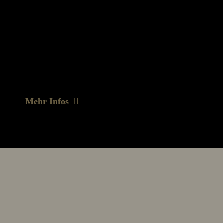
ndiaten stehen Wohn -
te zur Verfügung,
ten in den
 werden mit einem
tzt und sind eingebunden
Mehr Infos