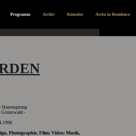
GARDEN
Programm
Archiv
Künstler
Artist in Residence
ARDEN
e Hasensprung
ewald -
.4.1998
gn, Photographie, Film; Video; Musik,