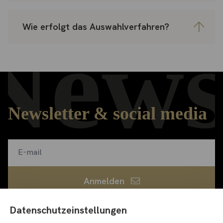
Wie erfolgt das Auswahlverfahren?
News
Newsletter & social media
Anmelden
Datenschutzeinstellungen
Ich habe die
Datenschutzerklärung
gelesen und bin