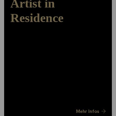
Artist in
Residence
Arbeiten – Ausstellen – Austauschen
Das ‚Herzstück‘ der Stiftungsarbeit bildet das
Artist in Residence-Programm. Den Stipendiatinnen
und Stipendiaten stehen Wohn - und Atelierräume
für drei bis zwölf Monate zur Verfügung,
Präsentationsmöglichkeiten für ihre Arbeiten in
den stiftungseigenen Ausstellungsräumen, sie
werden mit einem Aufenthaltsstipendium
finanziell unterstützt und sind eingebunden in ein
starkes Netzwerk.
Mehr Infos