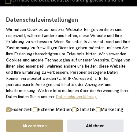
Ich habe die
Datenschutzerklärung
gelesen und bin
damit einverstanden
loewenpalais-events.de
Datenschutzeinstellungen
/stiftungstarke
/stiftung_starke
Wir nutzen Cookies auf unserer Website. Einige von ihnen sind
essenziell, während andere uns helfen, diese Website und Ihre
Erfahrung zu verbessern. Wenn Sie unter 16 Jahre alt sind und Ihre
Zustimmung zu freiwilligen Diensten geben möchten, müssen Sie
Ihre Erziehungsberechtigten um Erlaubnis bitten. Wir verwenden
Cookies und andere Technologien auf unserer Website. Einige von
Impressum
Datenschutzerklärung
ihnen sind essenziell, während andere uns helfen, diese Website
Einverständniserklärung für Newslettereintrag
Covid-Konzept
und Ihre Erfahrung zu verbessern. Personenbezogene Daten
können verarbeitet werden (z. B. IP-Adressen), z. B. für
personalisierte Anzeigen und Inhalte oder Anzeigen- und
Inhaltsmessung. Weitere Informationen über die Verwendung Ihrer
Daten finden Sie in unserer
Datenschutzerklärung
.
Essenziell
Externe Medien
Statistik
Marketing
Akzeptieren
Ablehnen
Copyright © 2025 Stiftung Starke