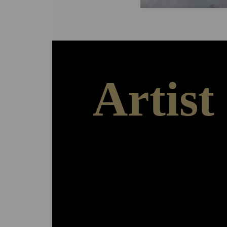
Artist
Arbeiten – Ausstellen – Austauschen
Das ‚Herzstück‘ der Stiftungsarbeit b
Residence-Programm. Den Stipendia
Stipendiaten stehen Wohn - und Atel
zwölf Monate zur Verfügung, Präsen
für ihre Arbeiten in den stiftungseig