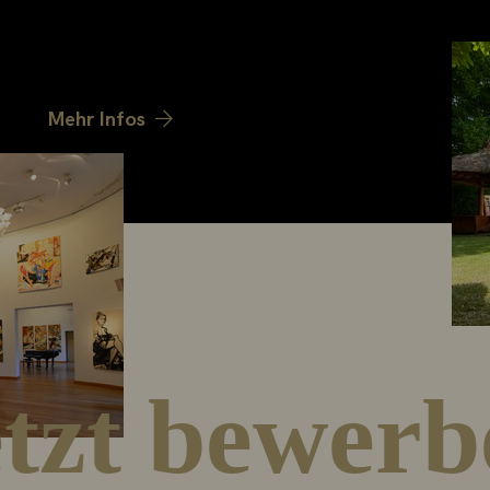
 einem
terstützt und sind
.
Mehr Infos
etzt bewerb