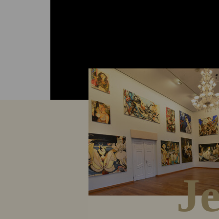
Ausstellungsräumen, sie werden mit
Aufenthaltsstipendium finanziell un
eingebunden in ein starkes Netzwerk
J