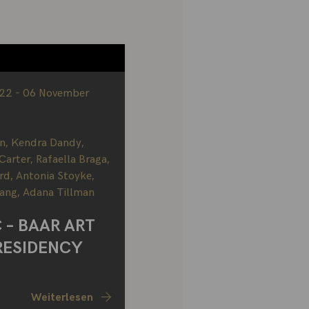
22 - 06 November
n
,
Kendra Dandy
,
Carter
,
Rafaella Braga
,
rd
,
Antonia Stoyke
,
ang
,
Adana Tillman
– BAAR ART
RESIDENCY
Weiterlesen