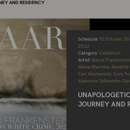
RNEY AND RESIDENCY
Schedule:
15 October 20
2022
Category:
Exhibition
Artist:
Baron Frankenstei
Mekia Machine
,
Nanette 
Carl Hazlewood
,
Cory Fo
Alphonce Odhiambo Ojw
UNAPOLOGETIC 
JOURNEY AND 