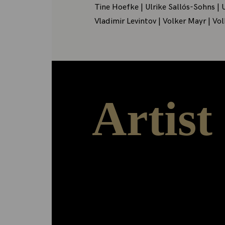
Tine Hoefke | Ulrike Sallós-Sohns |
Vladimir Levintov | Volker Mayr | Vol
Artist
Arbeiten – Ausstellen – Austauschen
Das ‚Herzstück‘ der Stiftungsarbeit b
Residence-Programm. Den Stipendia
Stipendiaten stehen Wohn - und Atel
zwölf Monate zur Verfügung, Präsen