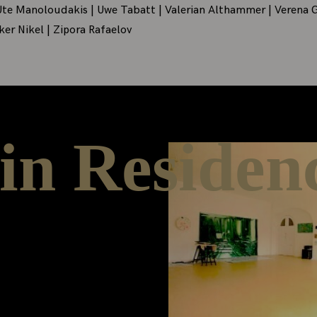
 Ute Manoloudakis | Uwe Tabatt | Valerian Althammer | Verena 
ker Nikel | Zipora Rafaelov
 in Residen
ildet das Artist in
tinnen und
ierräume für drei bis
tationsmöglichkeiten