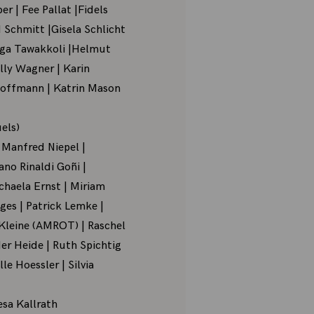
r | Fee Pallat |Fidels
 Schmitt |Gisela Schlicht
elga Tawakkoli |Helmut
ally Wagner | Karin
Hoffmann | Katrin Mason
els)
| Manfred Niepel |
no Rinaldi Goñi |
chaela Ernst | Miriam
ges | Patrick Lemke |
Kleine (AMROT) | Raschel
der Heide | Ruth Spichtig
e Hoessler | Silvia
sa Kallrath