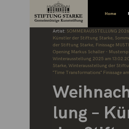
Home
Schedule:
02 December 2017 - 01 Fe
Category:
Exhibition
Artist:
SOMMERAUSSTELLUNG 2026 - 
Künstler der Stiftung Starke
,
Sommer
der Stiftung Starke
,
Finissage MUST
Opening Markus Schaller - Mustersp
Winterausstellung 2025 am 13.02.2
Starke
,
Winterausstellung der Stift
"Time Transformations" Finissage am
Weihnach
lung – Kü