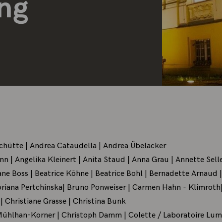
ung
Schütte | Andrea Cataudella | Andrea Übelacker
n | Angelika Kleinert | Anita Staud | Anna Grau | Annette Sell
ane Boss | Beatrice Köhne | Beatrice Bohl | Bernadette Arnaud 
oriana Pertchinska| Bruno Ponweiser | Carmen Hahn - Klimroth| 
 | Christiane Grasse | Christina Bunk
 Mühlhan-Korner | Christoph Damm | Colette / Laboratoire Lum