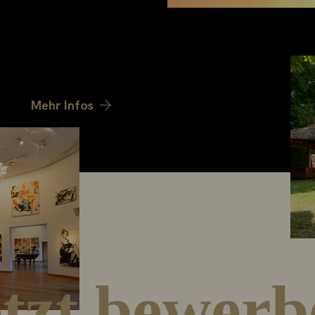
enen
 einem
terstützt und sind
.
Mehr Infos
etzt bewerb