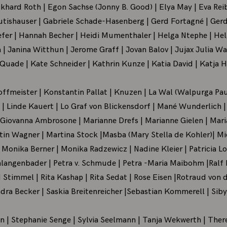
ckhard Roth | Egon Sachse (Jonny B. Good) | Elya May | Eva Reibe
Rutishauser | Gabriele Schade-Hasenberg | Gerd Fortagné | Gerd
aefer | Hannah Becher | Heidi Mumenthaler | Helga Ntephe | H
a | Janina Witthun | Jerome Graff | Jovan Balov | Jujax Julia W
uade | Kate Schneider | Kathrin Kunze | Katia David | Katja 
ffmeister | Konstantin Pallat | Knuzen | La Wal (Walpurga Pau
) | Linde Kauert | Lo Graf von Blickensdorf | Mané Wunderlich 
iovanna Ambrosone | Marianne Drefs | Marianne Gielen | Maria
rtin Wagner | Martina Stock |Masba (Mary Stella de Kohler)| Mi
Monika Berner | Monika Radzewicz | Nadine Kleier | Patricia Lo
hlangenbader | Petra v. Schmude | Petra -Maria Maibohm |Ralf 
 Stimmel | Rita Kashap | Rita Sedat | Rose Eisen |Rotraud von 
dra Becker | Saskia Breitenreicher |Sebastian Kommerell | Sibyll
 | Stephanie Senge | Sylvia Seelmann | Tanja Wekwerth | There