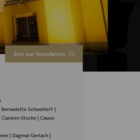
Join our foundation
e
| Bernadette Schweihoff |
Carsten Iltsche | Cassio
iére | Dagmar Gerlach |