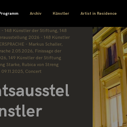
Programm
Archiv
Künstler
Artist in Residence
bruary 2018
148 Künstler der Stiftung
,
148
ausstellung 2026 - 148 Künstler
ERSPRACHE - Markus Schaller
,
rache 2.05.2026
,
Finissage der
026
,
149 Künstler der Stiftung
ung Starke
,
Rubica von Streng
 09.11.2025
,
Concert
tsausstel
nstler