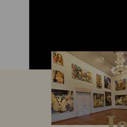
für ihre Arbeiten in den stiftungseig
Ausstellungsräumen, sie werden mit
Aufenthaltsstipendium finanziell un
eingebunden in ein starkes Netzwerk
J