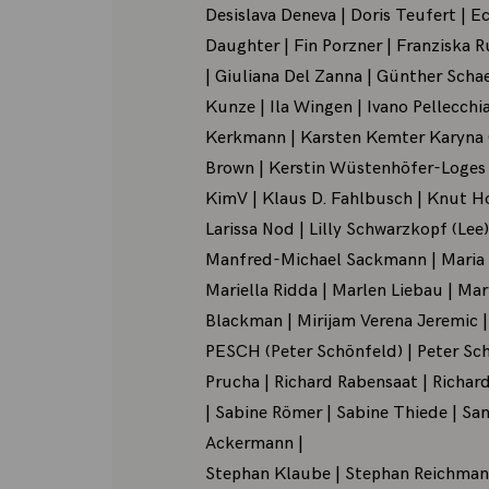
Desislava Deneva | Doris Teufert | E
Daughter | Fin Porzner | Franziska 
| Giuliana Del Zanna | Günther Sch
Kunze | Ila Wingen | Ivano Pellecchi
Kerkmann | Karsten Kemter Karyna Q
Brown | Kerstin Wüstenhöfer-Loges
KimV | Klaus D. Fahlbusch | Knut Ho
Larissa Nod | Lilly Schwarzkopf (Lee
Manfred-Michael Sackmann | Maria G
Mariella Ridda | Marlen Liebau | Ma
Blackman | Mirijam Verena Jeremic | 
PESCH (Peter Schönfeld) | Peter Sc
Prucha | Richard Rabensaat | Richard
| Sabine Römer | Sabine Thiede | San
Ackermann |
Stephan Klaube | Stephan Reichmann