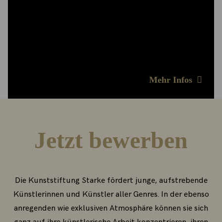
Präsentationsmöglichkeiten für ihre Arbeiten in
den stiftungseigenen Ausstellungsräumen, sie
werden mit einem Aufenthaltsstipendium
finanziell unterstützt und sind eingebunden in ein
starkes Netzwerk.
Mehr Infos
Jetzt bewerben
Die Kunststiftung Starke fördert junge, aufstrebende
Künstlerinnen und Künstler aller Genres. In der ebenso
anregenden wie exklusiven Atmosphäre können sie sich