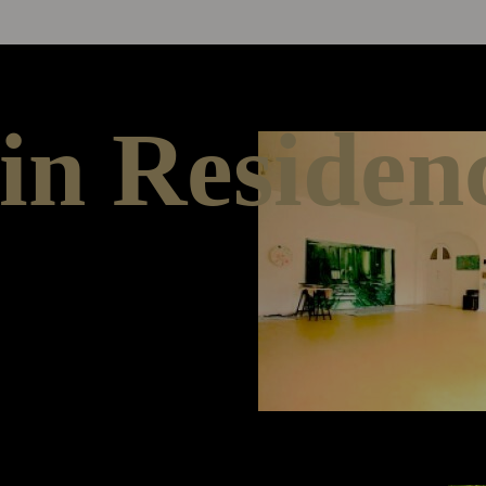
 in Residen
ildet das Artist in
tinnen und
ierräume für drei bis
tationsmöglichkeiten
enen
 einem
terstützt und sind