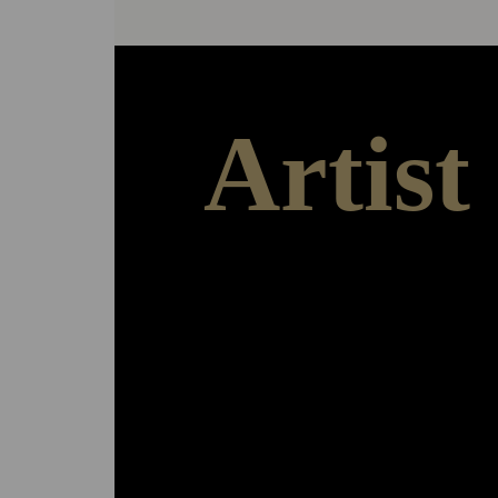
Artist
Arbeiten – Ausstellen – Austauschen
Das ‚Herzstück‘ der Stiftungsarbeit b
Residence-Programm. Den Stipendia
Stipendiaten stehen Wohn - und Atel
zwölf Monate zur Verfügung, Präsen
für ihre Arbeiten in den stiftungseig
Ausstellungsräumen, sie werden mit
Aufenthaltsstipendium finanziell un