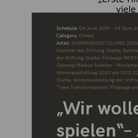
Schedule:
04 June 2010 - 04 June 2
Category:
Others
Artist:
SOMMERAUSSTELLUNG 2026 - 
Künstler der Stiftung Starke
,
Sommer
der Stiftung Starke
,
Finissage MUST
Opening Markus Schaller - Mustersp
Winterausstellung 2025 am 13.02.2
Starke
,
Winterausstellung der Stift
"Time Transformations" Finissage am
„Wir woll
spielen“–