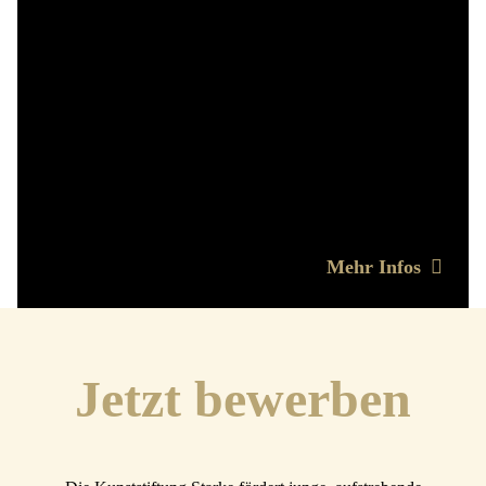
Das ‚Herzstück‘ der Stiftungsarbeit bildet das Artist in
Residence-Programm. Den Stipendiatinnen und
Stipendiaten stehen Wohn - und Atelierräume für drei bis
zwölf Monate zur Verfügung, Präsentationsmöglichkeiten
für ihre Arbeiten in den stiftungseigenen
Ausstellungsräumen, sie werden mit einem
Aufenthaltsstipendium finanziell unterstützt und sind
eingebunden in ein starkes Netzwerk.
Mehr Infos
Jetzt bewerben