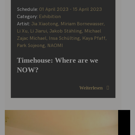
Schedule:
01 April 2023 - 15 April 2023
Category:
Exhibition
Artist:
Jia Xiaotong
,
Miriam Bornewasser
,
Li Xu
,
Li Jiarui
,
Jakob Stähling
,
Michael
Zajac Michael
,
Insa Schülting
,
Kaya Pfaff
,
Park Sojeong
,
NAOMI
Timehouse: Where are we
NOW?
Weiterlesen