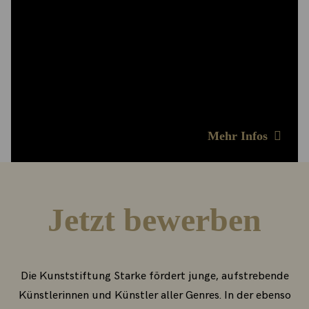
für drei bis zwölf Monate zur Verfügung,
Präsentationsmöglichkeiten für ihre Arbeiten in
den stiftungseigenen Ausstellungsräumen, sie
werden mit einem Aufenthaltsstipendium
finanziell unterstützt und sind eingebunden in ein
starkes Netzwerk.
Mehr Infos
Jetzt bewerben
Die Kunststiftung Starke fördert junge, aufstrebende
Künstlerinnen und Künstler aller Genres. In der ebenso