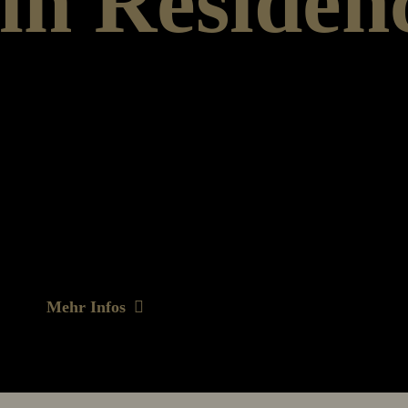
 in Residen
 das Artist in Residence-
ndiaten stehen Wohn -
te zur Verfügung,
ten in den
 werden mit einem
tzt und sind eingebunden
Mehr Infos