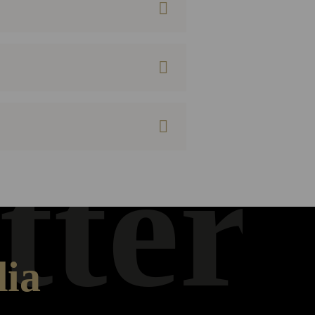
tter
dia