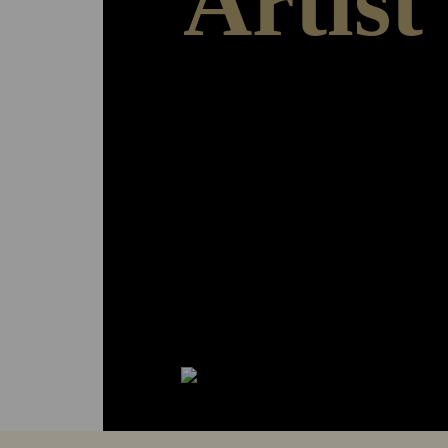
Artist
Arbeiten – Ausstellen – Austauschen
Das ‚Herzstück‘ der Stiftungsarbeit bildet
Programm. Den Stipendiatinnen und Stipe
und Atelierräume für drei bis zwölf Mona
Präsentationsmöglichkeiten für ihre Arbei
stiftungseigenen Ausstellungsräumen, sie
Aufenthaltsstipendium finanziell unterstü
in ein starkes Netzwerk.