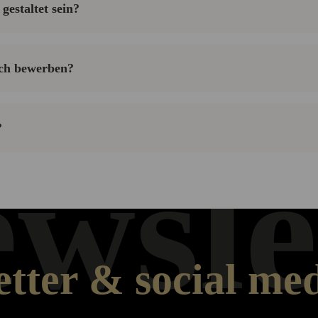
gestaltet sein?
ch bewerben?
?
wsle
tter & social me