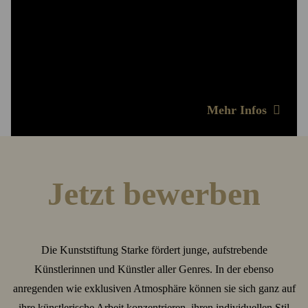
für ihre Arbeiten in den stiftungseigenen
Ausstellungsräumen, sie werden mit einem
Aufenthaltsstipendium finanziell unterstützt und sind
eingebunden in ein starkes Netzwerk.
Mehr Infos
Jetzt bewerben
Die Kunststiftung Starke fördert junge, aufstrebende
Künstlerinnen und Künstler aller Genres. In der ebenso
anregenden wie exklusiven Atmosphäre können sie sich ganz auf
ihre künstlerische Arbeit konzentrieren, ihren individuellen Stil