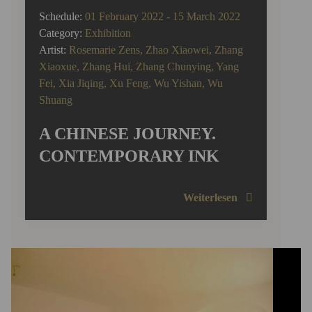
Schedule:
01 February 2022 - 15 March 2022
Category:
Exhibition
Artist:
Rosemarie Zens
,
Zhao Xiaowei
,
Zhang
Xiaoxue
,
Zhang Hui
,
Zhang Chunying
,
Yang
Fei
,
Xia Jiqing
,
Xu Feng
,
Wu Yishan
,
Wu
Shuang
A CHINESE JOURNEY.
CONTEMPORARY INK
Weiterlesen