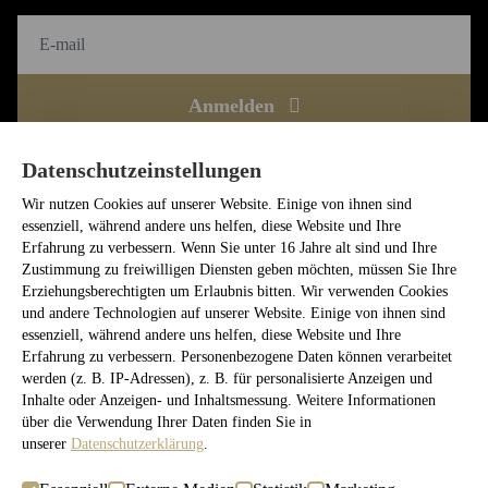
Anmelden
Datenschutzeinstellungen
Ich habe die
Datenschutzerklärung
gelesen und bin damit
einverstanden
Wir nutzen Cookies auf unserer Website. Einige von ihnen sind
essenziell, während andere uns helfen, diese Website und Ihre
loewenpalais-events.de
Erfahrung zu verbessern. Wenn Sie unter 16 Jahre alt sind und Ihre
/stiftungstarke
Zustimmung zu freiwilligen Diensten geben möchten, müssen Sie Ihre
/stiftung_starke
Erziehungsberechtigten um Erlaubnis bitten. Wir verwenden Cookies
und andere Technologien auf unserer Website. Einige von ihnen sind
essenziell, während andere uns helfen, diese Website und Ihre
Erfahrung zu verbessern. Personenbezogene Daten können verarbeitet
werden (z. B. IP-Adressen), z. B. für personalisierte Anzeigen und
Impressum
Datenschutzerklärung
Inhalte oder Anzeigen- und Inhaltsmessung. Weitere Informationen
Einverständniserklärung für Newslettereintrag
Covid-Konzept
über die Verwendung Ihrer Daten finden Sie in
unserer
Datenschutzerklärung
.