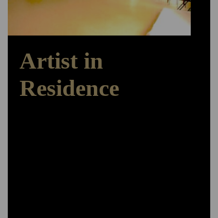
Artist in
Residence
Arbeiten – Ausstellen – Austauschen
Das ‚Herzstück‘ der Stiftungsarbeit bildet das
Artist in Residence-Programm. Den Stipendiatinnen
und Stipendiaten stehen Wohn - und Atelierräume
für drei bis zwölf Monate zur Verfügung,
Präsentationsmöglichkeiten für ihre Arbeiten in
den stiftungseigenen Ausstellungsräumen, sie
werden mit einem Aufenthaltsstipendium