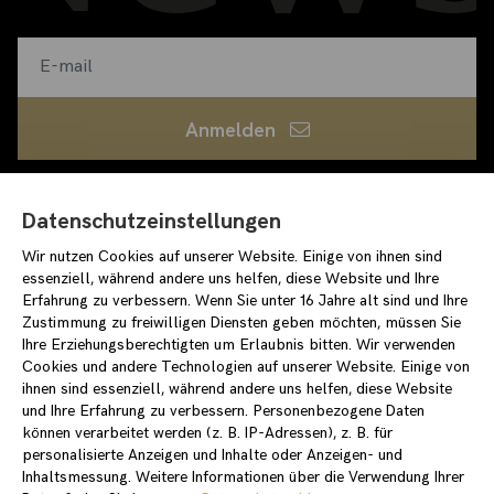
Anmelden
Ich habe die
Datenschutzerklärung
gelesen und bin
Datenschutzeinstellungen
damit einverstanden
loewenpalais-events.de
Wir nutzen Cookies auf unserer Website. Einige von ihnen sind
essenziell, während andere uns helfen, diese Website und Ihre
/stiftungstarke
Erfahrung zu verbessern. Wenn Sie unter 16 Jahre alt sind und Ihre
/stiftung_starke
Zustimmung zu freiwilligen Diensten geben möchten, müssen Sie
Ihre Erziehungsberechtigten um Erlaubnis bitten. Wir verwenden
Cookies und andere Technologien auf unserer Website. Einige von
ihnen sind essenziell, während andere uns helfen, diese Website
und Ihre Erfahrung zu verbessern. Personenbezogene Daten
Impressum
Datenschutzerklärung
können verarbeitet werden (z. B. IP-Adressen), z. B. für
Einverständniserklärung für Newslettereintrag
Covid-Konzept
personalisierte Anzeigen und Inhalte oder Anzeigen- und
Inhaltsmessung. Weitere Informationen über die Verwendung Ihrer