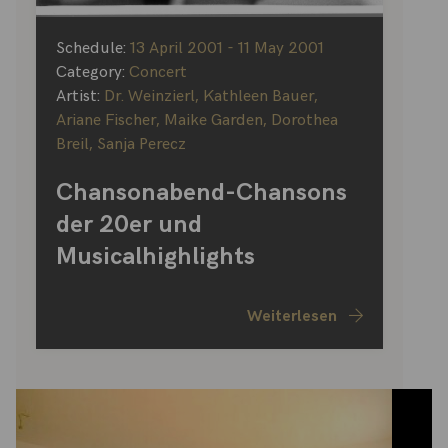
Schedule:
13 April 2001 - 11 May 2001
Category:
Concert
Artist:
Dr. Weinzierl
,
Kathleen Bauer
,
Ariane Fischer
,
Maike Garden
,
Dorothea
Breil
,
Sanja Perecz
Chansonabend-Chansons
der 20er und
Musicalhighlights
Weiterlesen