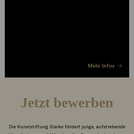
und Stipendiaten stehen Wohn - und Atelierräume
für drei bis zwölf Monate zur Verfügung,
Präsentationsmöglichkeiten für ihre Arbeiten in
den stiftungseigenen Ausstellungsräumen, sie
werden mit einem Aufenthaltsstipendium
finanziell unterstützt und sind eingebunden in ein
starkes Netzwerk.
Mehr Infos
Jetzt bewerben
Die Kunststiftung Starke fördert junge, aufstrebende