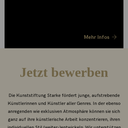
werden mit einem Aufenthaltsstipendium
finanziell unterstützt und sind eingebunden in ein
starkes Netzwerk.
Mehr Infos
Jetzt bewerben
Die Kunststiftung Starke fördert junge, aufstrebende
Künstlerinnen und Künstler aller Genres. In der ebenso
anregenden wie exklusiven Atmosphäre können sie sich
ganz auf ihre künstlerische Arbeit konzentrieren, ihren
individuellen Stil (weiter-)entwickeln. Wir unterstützen