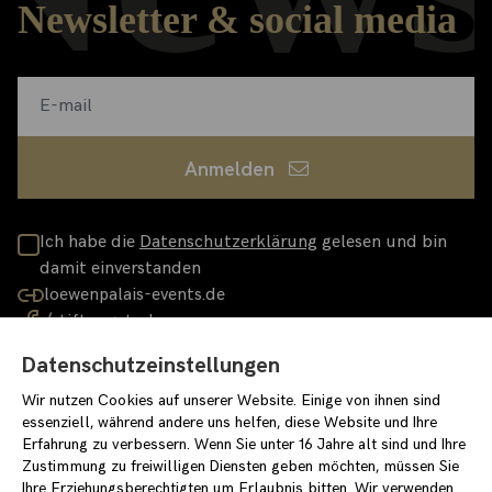
Newsletter & social media
Anmelden
Ich habe die
Datenschutzerklärung
gelesen und bin
damit einverstanden
loewenpalais-events.de
/stiftungstarke
/stiftung_starke
Datenschutzeinstellungen
Wir nutzen Cookies auf unserer Website. Einige von ihnen sind
essenziell, während andere uns helfen, diese Website und Ihre
Erfahrung zu verbessern. Wenn Sie unter 16 Jahre alt sind und Ihre
Impressum
Datenschutzerklärung
Zustimmung zu freiwilligen Diensten geben möchten, müssen Sie
Einverständniserklärung für Newslettereintrag
Covid-Konzept
Ihre Erziehungsberechtigten um Erlaubnis bitten. Wir verwenden