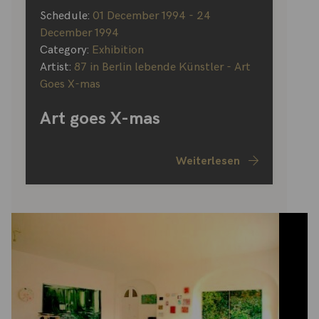
Schedule:
01 December 1994 - 24
December 1994
Category:
Exhibition
Artist:
87 in Berlin lebende Künstler - Art
Goes X-mas
Art goes X-mas
Weiterlesen