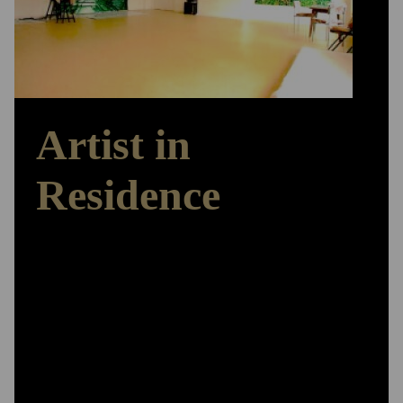
Artist in
Residence
Arbeiten – Ausstellen – Austauschen
Das ‚Herzstück‘ der Stiftungsarbeit bildet das
Artist in Residence-Programm. Den Stipendiatinnen
und Stipendiaten stehen Wohn - und Atelierräume
für drei bis zwölf Monate zur Verfügung,
Präsentationsmöglichkeiten für ihre Arbeiten in
den stiftungseigenen Ausstellungsräumen, sie