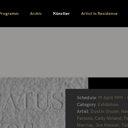
rsons
Programm
Archiv
Künstler
Artist in Residence
Schedule:
19 April 1991 -
Category:
Exhibition
Artist:
Dustin Shuler
,
Nan
Parsons
,
Cady Noland
,
P
Marclay
,
Jon Kessler
,
Ti