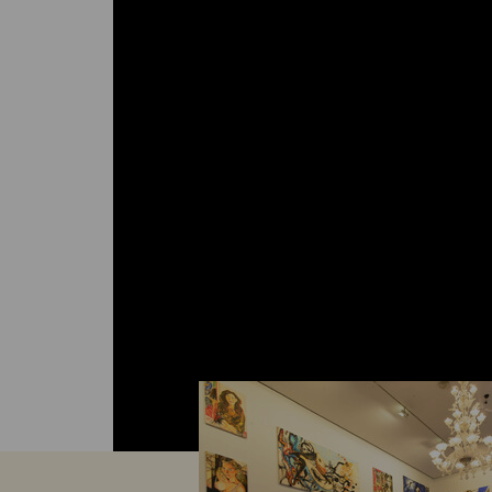
Arbeiten – Ausstellen – Austauschen
Das ‚Herzstück‘ der Stiftungsarbeit b
Residence-Programm. Den Stipendia
Stipendiaten stehen Wohn - und Atel
zwölf Monate zur Verfügung, Präsen
für ihre Arbeiten in den stiftungseig
Ausstellungsräumen, sie werden mit
Aufenthaltsstipendium finanziell un
eingebunden in ein starkes Netzwerk