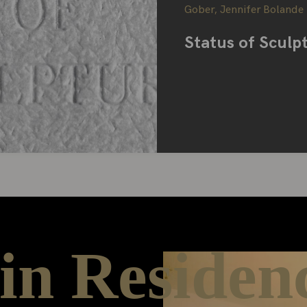
Gober
,
Jennifer Bolande
Status of Sculp
 in Residen