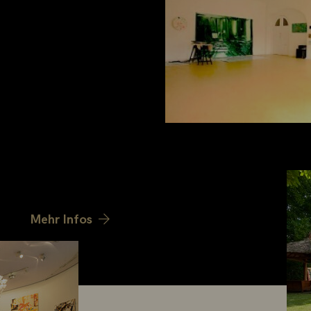
ildet das Artist in
tinnen und
ierräume für drei bis
tationsmöglichkeiten
enen
 einem
terstützt und sind
.
Mehr Infos