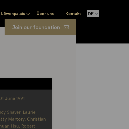
Löwenpalais
Über uns
Kontakt
Join our foundation
 01 June 1991
cy Shaver
,
Laurie
atty Martory
,
Christian
shuan Hsu
,
Robert