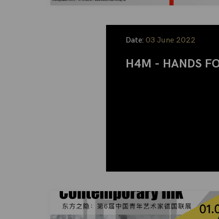
Date:
03 June 2022
H4M - HANDS F