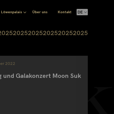
Löwenpalais
Über uns
Kontakt
2025
2025
2025
2025
2025
2025
er 2022
g und Galakonzert Moon Suk