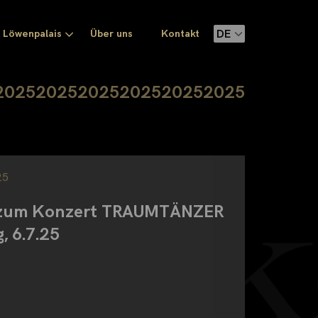
Löwenpalais
Über uns
Kontakt
2025
2025
2025
2025
2025
2025
25
 zum Konzert TRAUMTÄNZER
, 6.7.25