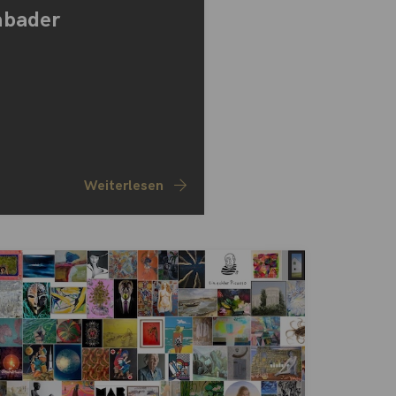
nbader
Weiterlesen