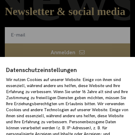
Newsletter & social media
Anmelden
Datenschutzeinstellungen
Ich habe die
Datenschutzerklärung
gelesen und bin
damit einverstanden
Wir nutzen Cookies auf unserer Website. Einige von ihnen sind
essenziell, während andere uns helfen, diese Website und Ihre
loewenpalais-events.de
Erfahrung zu verbessern. Wenn Sie unter 16 Jahre alt sind und Ihre
/stiftungstarke
Zustimmung zu freiwilligen Diensten geben möchten, müssen Sie
/stiftung_starke
Ihre Erziehungsberechtigten um Erlaubnis bitten. Wir verwenden
Cookies und andere Technologien auf unserer Website. Einige von
ihnen sind essenziell, während andere uns helfen, diese Website
und Ihre Erfahrung zu verbessern. Personenbezogene Daten
können verarbeitet werden (z. B. IP-Adressen), z. B. für
Impressum
Datenschutzerklärung
personalisierte Anzeigen und Inhalte oder Anzeigen- und