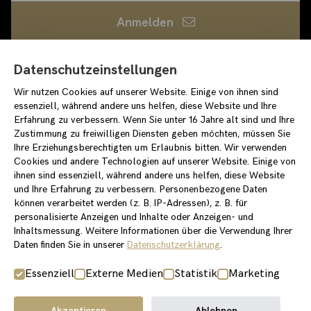
Anmelden
Ich habe die
Datenschutzerklärung
gelesen und bin
Datenschutzeinstellungen
damit einverstanden
Wir nutzen Cookies auf unserer Website. Einige von ihnen sind
loewenpalais-events.de
essenziell, während andere uns helfen, diese Website und Ihre
/stiftungstarke
Erfahrung zu verbessern. Wenn Sie unter 16 Jahre alt sind und Ihre
Zustimmung zu freiwilligen Diensten geben möchten, müssen Sie
/stiftung_starke
Ihre Erziehungsberechtigten um Erlaubnis bitten. Wir verwenden
Cookies und andere Technologien auf unserer Website. Einige von
ihnen sind essenziell, während andere uns helfen, diese Website
und Ihre Erfahrung zu verbessern. Personenbezogene Daten
können verarbeitet werden (z. B. IP-Adressen), z. B. für
Impressum
Datenschutzerklärung
personalisierte Anzeigen und Inhalte oder Anzeigen- und
Einverständniserklärung für Newslettereintrag
Covid-Konzept
Inhaltsmessung. Weitere Informationen über die Verwendung Ihrer
Daten finden Sie in unserer
Datenschutzerklärung
.
Essenziell
Externe Medien
Statistik
Marketing
Akzeptieren
Ablehnen