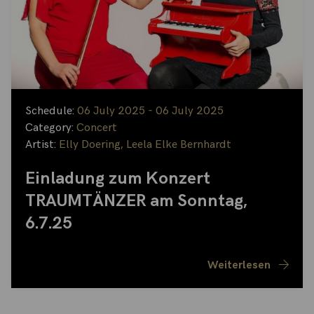
Schedule:
06 July 2025 - 06 July 2025
Category:
Concert
Artist:
Elly Doering
,
Leela Elke Bernhardt
Einladung zum Konzert
TRAUMTÄNZER am Sonntag,
6.7.25
Weiterlesen