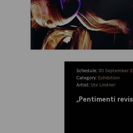
Schedule:
30 September 2
Category:
Exhibition
Artist:
Ute Lindner
„Pentimenti revis