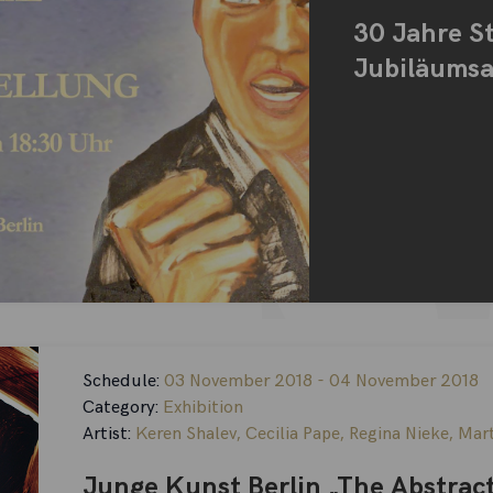
30 Jahre St
Jubiläumsa
Schedule:
03 November 2018 - 04 November 2018
Category:
Exhibition
Artist:
Keren Shalev
,
Cecilia Pape
,
Regina Nieke
,
Mart
Junge Kunst Berlin „The Abstrac