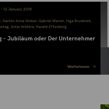
 - 12 January 2018
t
,
Karten Anna Weber
,
Gabriel Marrer
,
Inga Bruderek
,
nntag
,
Antje Widdra
,
Harald Effenberg
g - Jubiläum oder Der Unternehmer
Weiterlesen