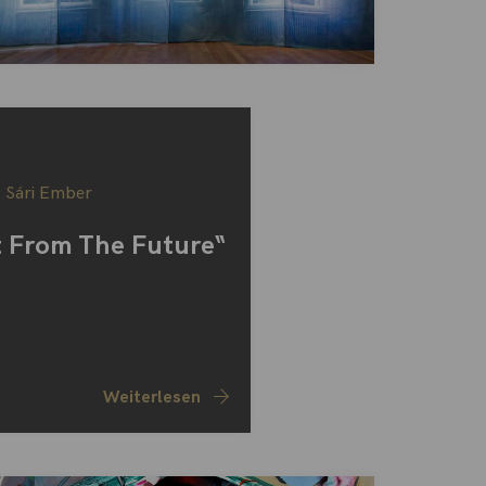
,
Sári Ember
 From The Future“
Weiterlesen