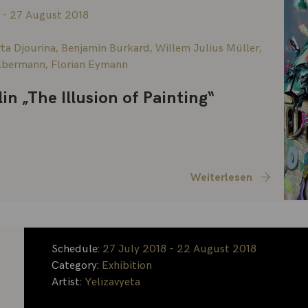
 - 27 August 2018
ta Djourina
,
Benjamin Burkard
,
Willem Julius Müller
,
ilbermann
,
Florian Eymann
n „The Illusion of Painting“
Weiterlesen
Schedule:
27 July 2018 - 22 August 2018
Category:
Exhibition
Artist:
Yelizavyeta