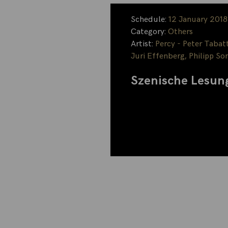
Schedule:
12 January 2018
Category:
Others
Artist:
Percy - Peter Tabat
Juri Effenberg
,
Philipp So
Szenische Lesun