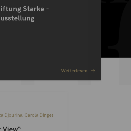
iftung Starke -
usstellung
Weiterlesen
a Djourina
,
Carola Dinges
t View“