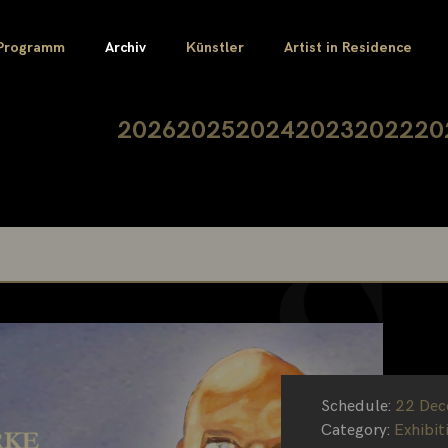
Programm
Archiv
Künstler
Artist in Residence
2026
2025
2024
2023
2022
20
Schedule:
22 Dec
Category:
Exhibit