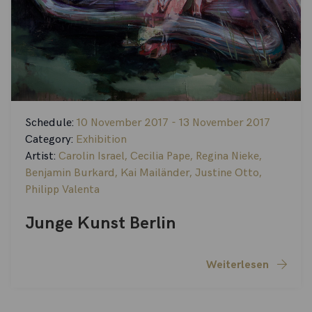
Schedule:
10 November 2017 - 13 November 2017
Category:
Exhibition
Artist:
Carolin Israel
,
Cecilia Pape
,
Regina Nieke
,
Benjamin Burkard
,
Kai Mailänder
,
Justine Otto
,
Philipp Valenta
Junge Kunst Berlin
Weiterlesen