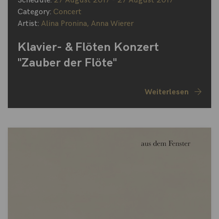
Schedule:
27 August 2017 - 27 August 2017
Category:
Concert
Artist:
Alina Pronina
,
Anna Wierer
Klavier- & Flöten Konzert
"Zauber der Flöte"
Weiterlesen