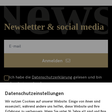
News
Newsletter & social media
Anmelden
Ich habe die
Datenschutzerklärung
gelesen und bin
damit einverstanden
loewenpalais-events.de
Datenschutzeinstellungen
/stiftungstarke
/stiftung_starke
Wir nutzen Cookies auf unserer Website. Einige von ihnen sind
essenziell, während andere uns helfen, diese Website und Ihre
Erfahrung zu verbessern. Wenn Sie unter 16 Jahre alt sind und Ihre