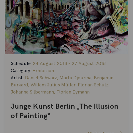
Schedule:
24 August 2018 - 27 August 2018
Category:
Exhibition
Artist:
Daniel Schwarz
,
Marta Djourina
,
Benjamin
Burkard
,
Willem Julius Müller
,
Florian Schulz
,
Johanna Silbermann
,
Florian Eymann
Junge Kunst Berlin „The Illusion
of Painting“