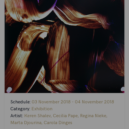
Schedule:
03 November 2018 - 04 November 2018
Category:
Exhibition
Artist:
Keren Shalev
,
Cecilia Pape
,
Regina Nieke
,
Marta Djourina
,
Carola Dinges