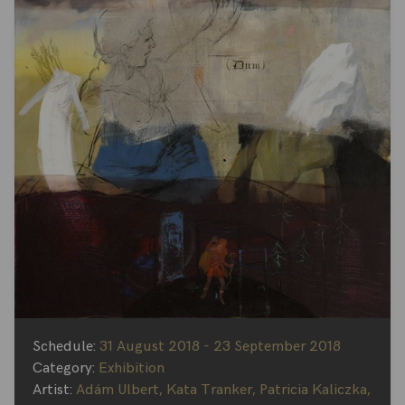
Schedule:
31 August 2018 - 23 September 2018
Category:
Exhibition
Artist:
Adám Ulbert
,
Kata Tranker
,
Patricia Kaliczka
,