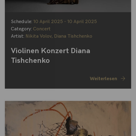
Schedule:
10 April 2025 - 10 April 2025
Category:
Concert
Artist:
Nikita Volov
,
Diana Tishchenko
Violinen Konzert Diana
Tishchenko
Weiterlesen