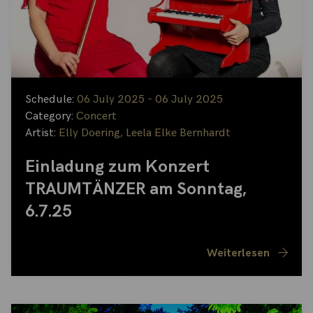
Schedule:
06 July 2025 - 06 July 2025
Category:
Concert
Artist:
Elly Doering
,
Leela Elke Bernhardt
Einladung zum Konzert
TRAUMTÄNZER am Sonntag,
6.7.25
Weiterlesen