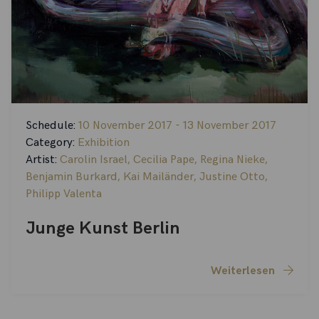
Schedule:
10 November 2017 - 13 November 2017
Category:
Exhibition
Artist:
Carolin Israel
,
Cecilia Pape
,
Regina Nieke
,
Benjamin Burkard
,
Kai Mailänder
,
Justine Otto
,
Philipp Valenta
Junge Kunst Berlin
Weiterlesen