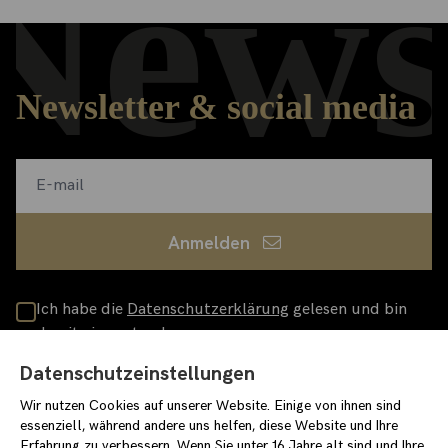
News
Newsletter & social media
Anmelden
Ich habe die
Datenschutzerklärung
gelesen und bin
damit einverstanden
loewenpalais-events.de
Datenschutzeinstellungen
/stiftungstarke
/stiftung_starke
Wir nutzen Cookies auf unserer Website. Einige von ihnen sind
essenziell, während andere uns helfen, diese Website und Ihre
Erfahrung zu verbessern. Wenn Sie unter 16 Jahre alt sind und Ihre