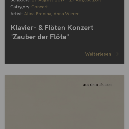
Schedule:
27 August 2017 - 27 August 2017
Category:
Concert
Artist:
Alina Pronina
,
Anna Wierer
Klavier- & Flöten Konzert
"Zauber der Flöte"
Weiterlesen